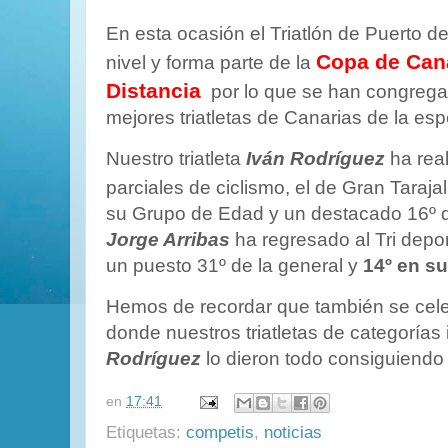
En esta ocasión el Triatlón de Puerto d
Copa de Cana
nivel y forma parte de la
Distancia
por lo que se han congrega
mejores triatletas de Canarias de la esp
Nuestro triatleta
Iván Rodríguez
ha rea
parciales de ciclismo, el de Gran Taraja
su Grupo de Edad y un destacado 16º d
Jorge Arribas
ha regresado al Tri dep
un puesto 31º de la general y
14º en s
Hemos de recordar que también se celeb
donde nuestros triatletas de categorías 
Rodríguez
lo dieron todo consiguiendo
en
17:41
Etiquetas:
competis
,
noticias