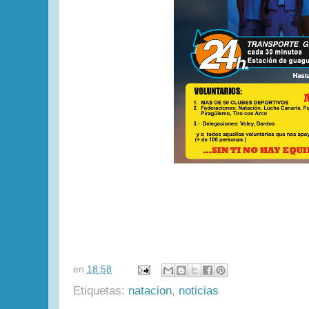
en
18:58
Etiquetas:
natacion
,
noticias