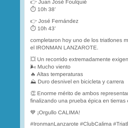
👉 Juan José Foulquié
⏱️ 10h 38’
👉 José Fernández
⏱️ 10h 43’
completaron hoy uno de los triatlones 
el IRONMAN LANZAROTE.
💥 Un recorrido extremadamente exigen
🌬️ Mucho viento
🔥 Altas temperaturas
⛰️ Duro desnivel en bicicleta y carrera
👏 Enorme mérito de ambos representan
finalizando una prueba épica en tierras
💙 ¡Orgullo CALIMA!
#IronmanLanzarote #ClubCalima #Triat