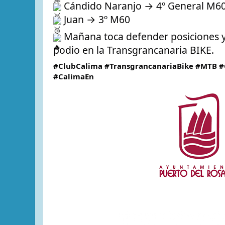
 Cándido Naranjo → 4º General M60
 Juan → 3º M60
 Mañana toca defender posiciones y
podio en la Transgrancanaria BIKE.
#ClubCalima
#TransgrancanariaBike
#MTB
#
#CalimaEn