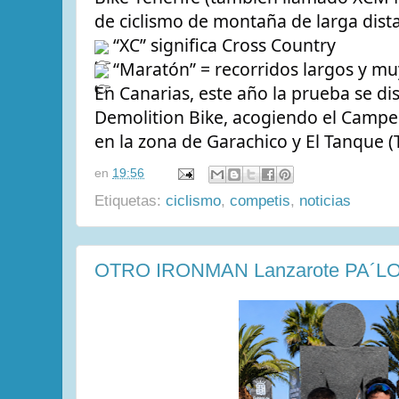
de ciclismo de montaña de larga dista
 “XC” significa Cross Country
 “Maratón” = recorridos largos y mu
En Canarias, este año la prueba se di
Demolition Bike, acogiendo el Campe
en la zona de Garachico y El Tanque (T
en
19:56
Etiquetas:
ciclismo
,
competis
,
noticias
OTRO IRONMAN Lanzarote PA´