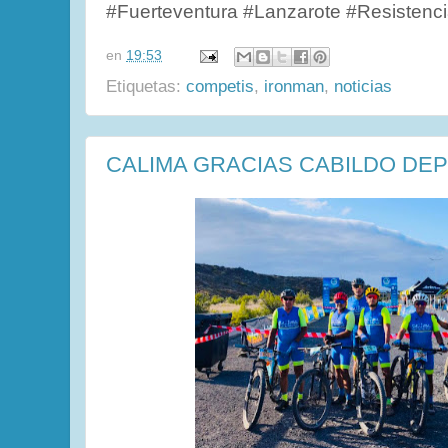
#Fuerteventura #Lanzarote #Resistenc
en
19:53
Etiquetas:
competis
,
ironman
,
noticias
CALIMA GRACIAS CABILDO DE