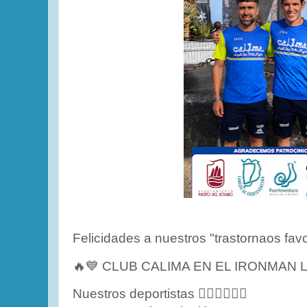
Felicidades a nuestros "trastornaos favo
🔥💙 CLUB CALIMA EN EL IRONMAN 
Nuestros deportistas 🏊‍♂️🚴‍♂️🏃‍♂️