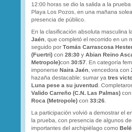
12:00 horas se dio la salida a la prueb
Playa Los Pozos, en una mañana solea
presencia de público.
En la clasificación absoluta masculina l
Jaén
, que completó el recorrido en un
seguido por
Tomás Carrascosa Heste
(Fuertri)
con
28:30
y
Abian Reino Asca
Metropole)
con
30:57
. En categoría fem
imponerse
Naira Jaén
, vencedora con
hazaña destacable: sumar ya
tres vict
Luna pese a su juventud
. Completaro
Valido Carreño (C.N. Las Palmas)
co
Roca (Metropole)
con
33:26
.
La participación volvió a demostrar el 
la prueba, con presencia de algunos de
importantes del archipiélago como
Belé