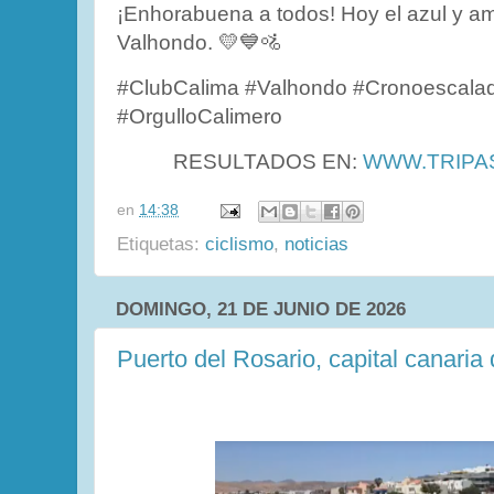
¡Enhorabuena a todos! Hoy el azul y amar
Valhondo. 💛💙🚵
#ClubCalima #Valhondo #Cronoescala
#OrgulloCalimero
RESULTADOS EN:
WWW.TRIPA
en
14:38
Etiquetas:
ciclismo
,
noticias
DOMINGO, 21 DE JUNIO DE 2026
Puerto del Rosario, capital canaria