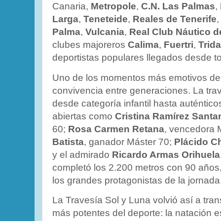
Canaria,
Metropole
,
C.N. Las Palmas
,
Larga
,
Teneteide
,
Reales de Tenerife
Palma
,
Vulcania
,
Real Club Náutico de
clubes majoreros
Calima
,
Fuertri
,
Trid
deportistas populares llegados desde to
Uno de los momentos más emotivos de la
convivencia entre generaciones. La tra
desde categoría infantil hasta auténtico
abiertas como
Cristina Ramírez Santa
60;
Rosa Carmen Retana
, vencedora 
Batista
, ganador Máster 70;
Plácido C
y el admirado
Ricardo Armas Orihuela
completó los 2.200 metros con 90 años,
los grandes protagonistas de la jornada
La Travesía Sol y Luna volvió así a tra
más potentes del deporte: la natación e