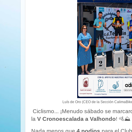
Luís de Oro (CEO de la Sección CalimaBik
Ciclismo... ¡Menudo sábado se marcaro
la
V Cronoescalada a Valhondo
! 🚵⛰️
Nada menos que
4 podios
para el Club