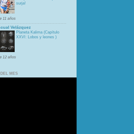
surja!
e 11 años
cual Velázquez
Planeta Kalima (Capítulo
XXVI: Lobos y leones )
e 12 años
 DEL MES