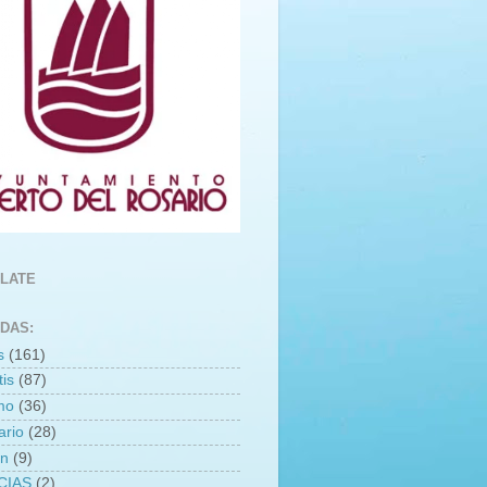
LATE
DAS:
s
(161)
is
(87)
smo
(36)
ario
(28)
an
(9)
CIAS
(2)