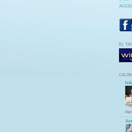
ACCID
EL TI
CALIM
Ivá
Hac
Jua