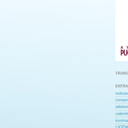
TRANS
ENTRA
noticia
compet
atleti
calend
ironm
LICEN