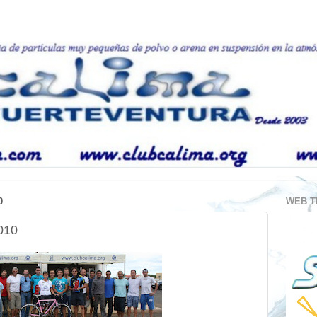
0
WEB T
010