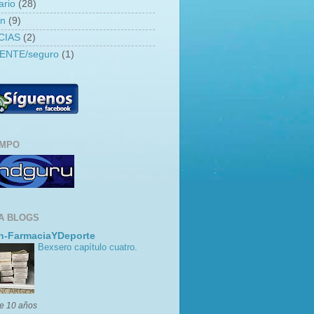
ario
(28)
an
(9)
CIAS
(2)
ENTE/seguro
(1)
EMPO
A BLOGS
n-FarmaciaYDeporte
Bexsero capítulo cuatro.
e 10 años