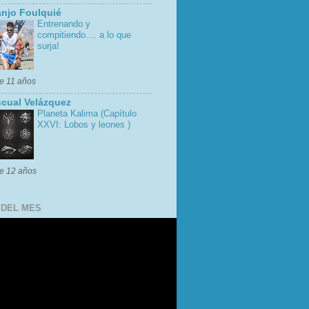
njo Foulquié
Entrenando y
compitiendo.... a lo que
surja!
e 11 años
cual Velázquez
Planeta Kalima (Capítulo
XXVI: Lobos y leones )
e 12 años
 DEL MES