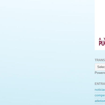
TRANS
Power
ENTRA
noticia
compet
atleti