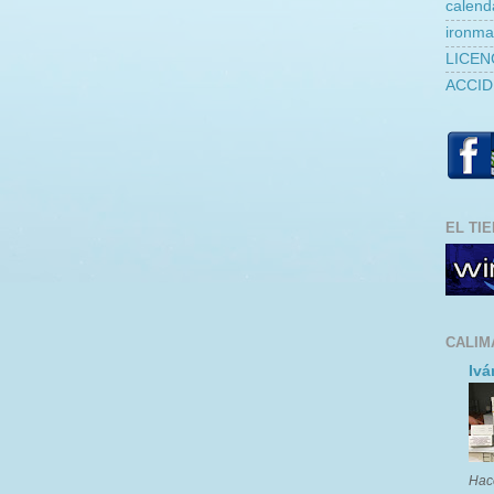
calend
ironm
LICEN
ACCID
EL TI
CALIM
Ivá
Hac