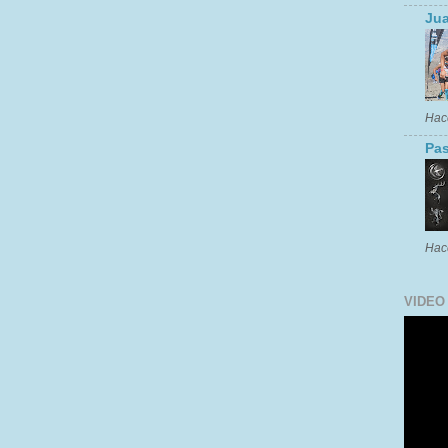
Jua
Hac
Pas
Hac
VIDEO