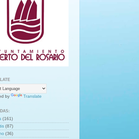
LATE
ed by
Translate
DAS:
s
(161)
is
(87)
smo
(36)