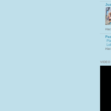
Jua
Hac
Pas
Pl
Lob
Hac
VIDEO