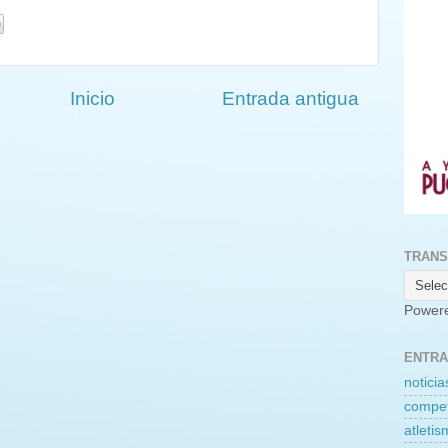
Inicio
Entrada antigua
TRANS
Power
ENTRA
noticia
compet
atleti