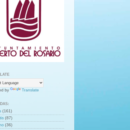
LATE
ed by
Translate
DAS:
s
(161)
is
(87)
smo
(36)