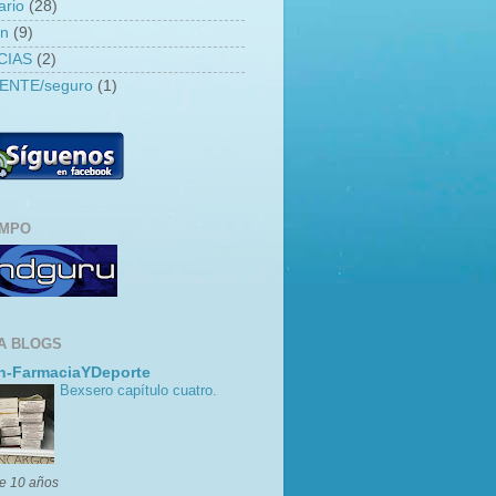
ario
(28)
an
(9)
CIAS
(2)
ENTE/seguro
(1)
EMPO
A BLOGS
n-FarmaciaYDeporte
Bexsero capítulo cuatro.
e 10 años