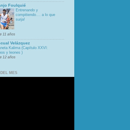
njo Foulquié
Entrenando y
compitiendo.... a lo que
surja!
e 11 años
cual Velázquez
aneta Kalima (Capítulo XXVI:
os y leones )
e 12 años
 DEL MES