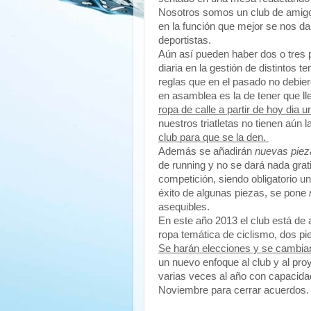
Nosotros somos un club de amig
en la función que mejor se nos d
deportistas.
Aún así pueden haber dos o tres 
diaria en la gestión de distintos
reglas que en el pasado no debier
en asamblea es la de tener que l
ropa de calle a partir de hoy dia 
nuestros triatletas no tienen aún l
club para que se la den.
Además se añadirán
nuevas pieza
de running y no se dará nada grat
competición, siendo obligatorio u
éxito de algunas piezas, se pone
asequibles.
En este año 2013 el club está de a
ropa temática de ciclismo, dos pi
Se harán elecciones y se cambiará
un nuevo enfoque al club y al pr
varias veces al año con capacida
Noviembre para cerrar acuerdos.