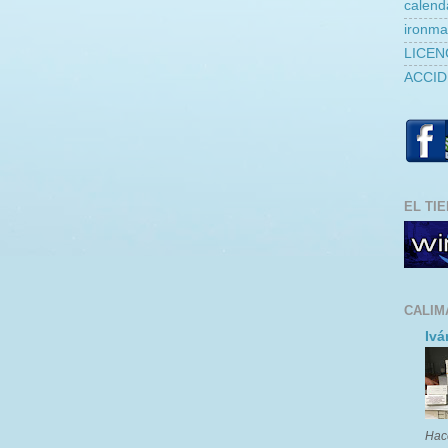
calend
ironm
LICEN
ACCID
EL TI
CALIM
Ivá
Hac