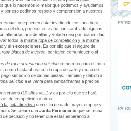
os que lo hacemos lo mejor que podemos y ayudamos
a y por eso pedimos respeto y comprensión a nuestros
PATRO
personas que pueden estar invirtiendo casi una hora
 temas del club, por eso, este año han cambiado algunas
on alterarse, una de ellas y votada casi por unanimidad
levar todos
la misma ropa de competición y la misma
uno y
sin excepcione
s
. Es por ello que si alguno de
a
ropa blanca de Inverse
, por favor,
comuníquenlo al
s de ropa al vestuario del club
como ropa para el frio o
is, como hasta ahora con la ropa de calle y mono de
n pago simbólico de dichas piezas. Tambièn y debido al
ropa del club a la venta para simpatizantes
a precios
niversario (10 años ya...) y es por ello que se hará
ezas de competición y otros.
 la junta directiva
con el fin de darle mayor empuje y
PATRO
oyecto. Se creará una
Junta Permanente
que se reuna
d de decisión y no tener que estas esperando a