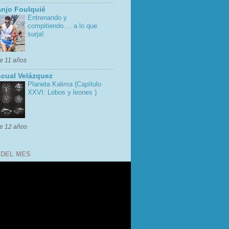
njo Foulquié
Entrenando y
compitiendo.... a lo que
surja!
e 11 años
cual Velázquez
Planeta Kalima (Capítulo
XXVI: Lobos y leones )
e 12 años
 DEL MES