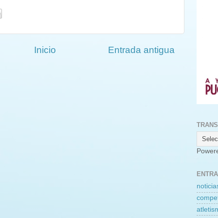
Inicio
Entrada antigua
TRANS
Power
ENTRA
noticia
compet
atleti