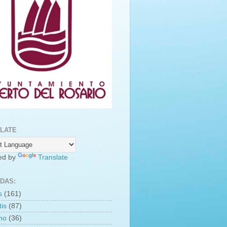
LATE
ed by
Translate
DAS:
s
(161)
is
(87)
smo
(36)