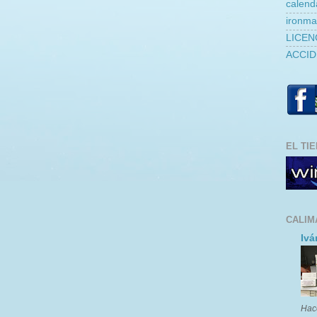
calend
ironm
LICEN
ACCID
EL TI
CALIM
Ivá
Hac