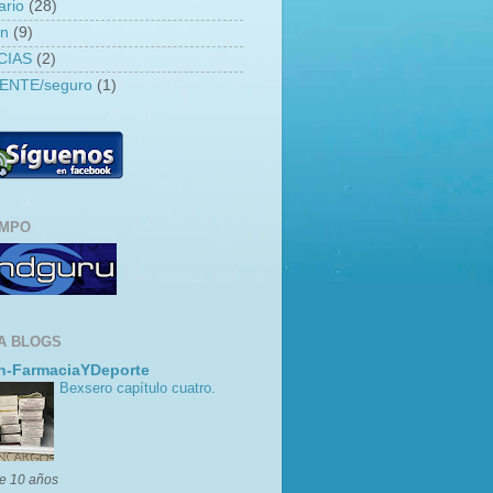
ario
(28)
an
(9)
CIAS
(2)
ENTE/seguro
(1)
EMPO
A BLOGS
n-FarmaciaYDeporte
Bexsero capítulo cuatro.
e 10 años