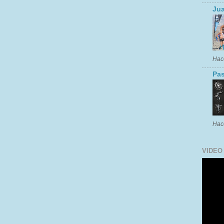
Jua
Hac
Pas
Hac
VIDEO