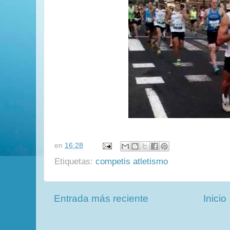
en
16:28
Etiquetas:
competis atletismo
Entrada más reciente
Inicio