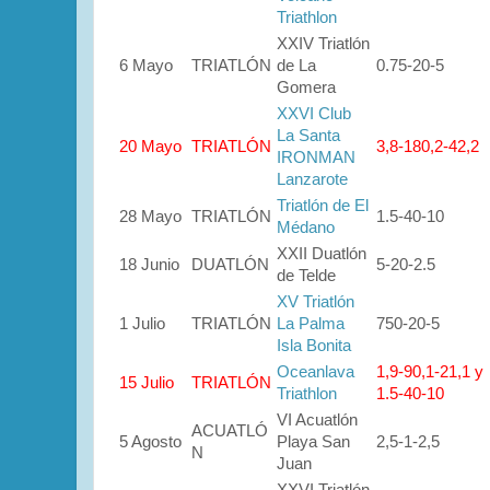
Triathlon
XXIV Triatlón
6 Mayo
TRIATLÓN
de La
0.75-20-5
Gomera
XXVI Club
La Santa
20 Mayo
TRIATLÓN
3,8-180,2-42,2
IRONMAN
Lanzarote
Triatlón de El
28 Mayo
TRIATLÓN
1.5-40-10
Médano
XXII Duatlón
18 Junio
DUATLÓN
5-20-2.5
de Telde
XV Triatlón
1 Julio
TRIATLÓN
La Palma
750-20-5
Isla Bonita
Oceanlava
1,9-90,1-21,1 y
15 Julio
TRIATLÓN
Triathlon
1.5-40-10
VI Acuatlón
ACUATLÓ
5 Agosto
Playa San
2,5-1-2,5
N
Juan