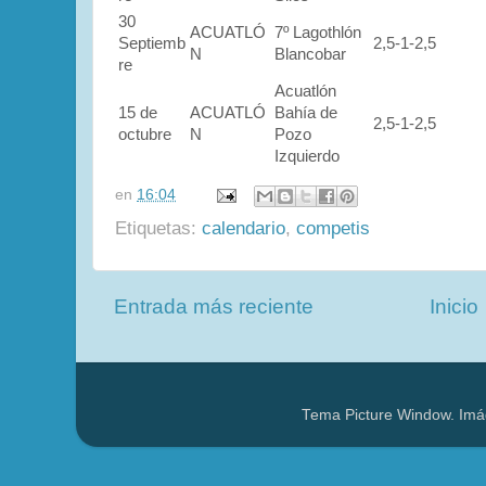
30
ACUATLÓ
7º Lagothlón
Septiemb
2,5-1-2,5
N
Blancobar
re
Acuatlón
15 de
ACUATLÓ
Bahía de
2,5-1-2,5
octubre
N
Pozo
Izquierdo
en
16:04
Etiquetas:
calendario
,
competis
Entrada más reciente
Inicio
Tema Picture Window. Imá