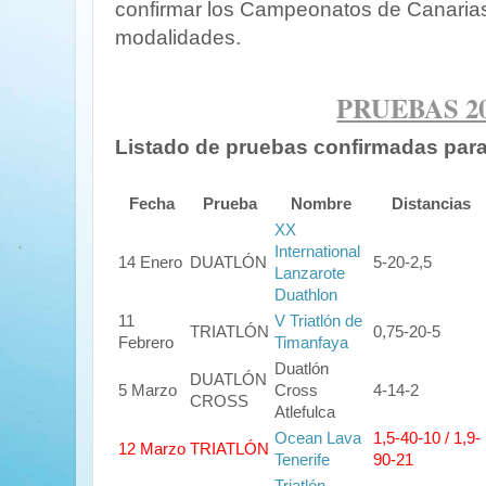
confirmar los Campeonatos de Canarias 
modalidades.
PRUEBAS 2
Listado de pruebas confirmadas par
Fecha
Prueba
Nombre
Distancias
XX
International
14 Enero
DUATLÓN
5-20-2,5
Lanzarote
Duathlon
11
V Triatlón de
TRIATLÓN
0,75-20-5
Febrero
Timanfaya
Duatlón
DUATLÓN
5 Marzo
Cross
4-14-2
CROSS
Atlefulca
Ocean Lava
1,5-40-10 / 1,9-
12 Marzo
TRIATLÓN
Tenerife
90-21