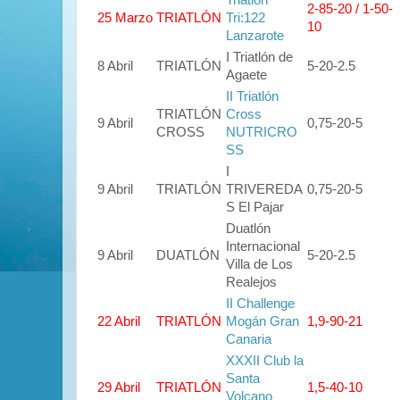
Triatlón
2-85-20 / 1-50-
25 Marzo
TRIATLÓN
Tri:122
10
Lanzarote
I Triatlón de
8 Abril
TRIATLÓN
5-20-2.5
Agaete
II Triatlón
TRIATLÓN
Cross
9 Abril
0,75-20-5
CROSS
NUTRICRO
SS
I
9 Abril
TRIATLÓN
TRIVEREDA
0,75-20-5
S El Pajar
Duatlón
Internacional
9 Abril
DUATLÓN
5-20-2.5
Villa de Los
Realejos
II Challenge
22 Abril
TRIATLÓN
Mogán Gran
1,9-90-21
Canaria
XXXII Club la
Santa
29 Abril
TRIATLÓN
1,5-40-10
Volcano