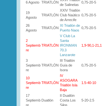
XXVI Triatlón
6 Agosto
TRIATLÓN
0,75-20-5
de Salinetas
XXIV Triatlón
19
TRIATLÓN
Club Naútico
0,75-20-5
Agosto
de Arrecife
26
XI Triatlón de
TRIATLÓN
0,75-20-5
Agosto
Puerto Naos
V Club La
2
Santa
Septiemb
TRIATLÓN
IRONMAN
1,9-90,1-21,1
re
70.3
Lanzarote
3
III Triatlón
Septiemb
TRIATLÓN
Guía de
0,75-20-5
re
Isora
IV
10
ASOGARA
Septiemb
TRIATLÓN
1.5-40-10
Triatlón Isla
re
Baja
17
II Duatlón
Septiemb
Duatlón
Costa Los
5-20-2.5
re
Silos