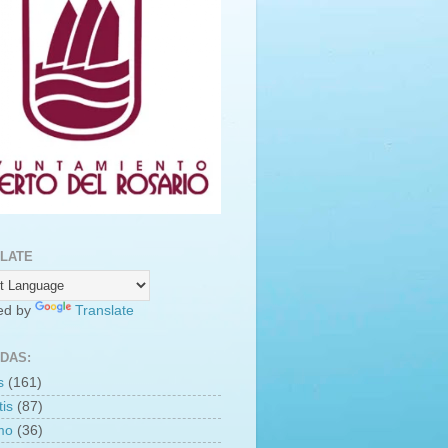
LATE
ed by
Translate
DAS:
s
(161)
is
(87)
smo
(36)