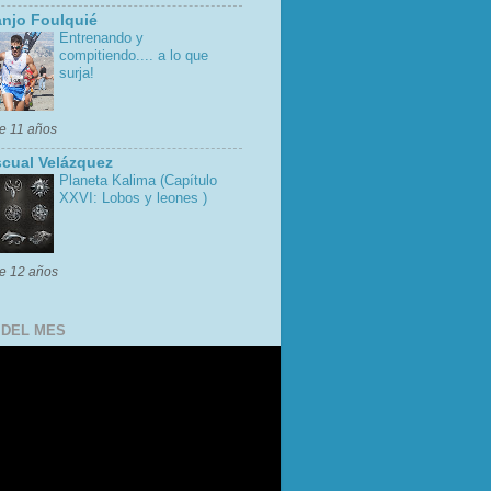
njo Foulquié
Entrenando y
compitiendo.... a lo que
surja!
e 11 años
cual Velázquez
Planeta Kalima (Capítulo
XXVI: Lobos y leones )
e 12 años
 DEL MES