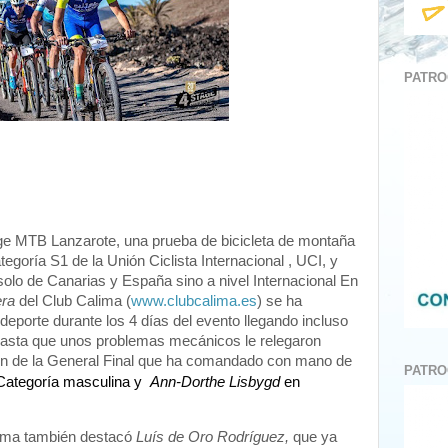
PATRO
ge MTB Lanzarote, una prueba de bicicleta de montaña
egoría S1 de la Unión Ciclista Internacional , UCI, y
solo de Canarias y España sino a nivel Internacional En
era
del Club Calima (
www.clubcalima.es
) se ha
eporte durante los 4 días del evento llegando incluso
hasta que unos problemas mecánicos le relegaron
ión de la General Final que ha comandado con mano de
PATRO
Categoría masculina y
Ann-Dorthe Lisbygd
en
lima también destacó
Luís de Oro Rodríguez,
que ya