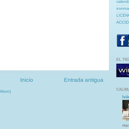
calend
ironm
LICEN
ACCID
EL TI
Inicio
Entrada antigua
CALIM
(Atom)
Ivá
Hac