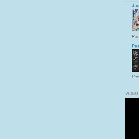
Jua
Hac
Pas
Hac
VIDEO