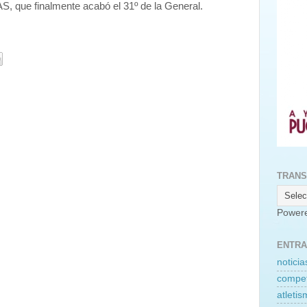
, que finalmente acabó el 31º de la General.
TRANS
Power
ENTRA
noticia
compet
atleti