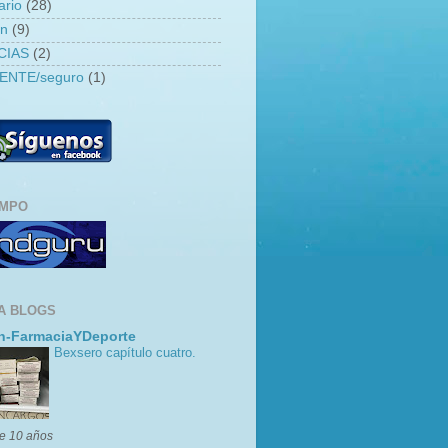
ario
(28)
an
(9)
CIAS
(2)
ENTE/seguro
(1)
EMPO
A BLOGS
n-FarmaciaYDeporte
Bexsero capítulo cuatro.
e 10 años