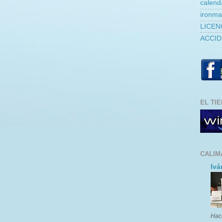
calend
ironm
LICEN
ACCID
EL TI
CALIM
Ivá
Hac