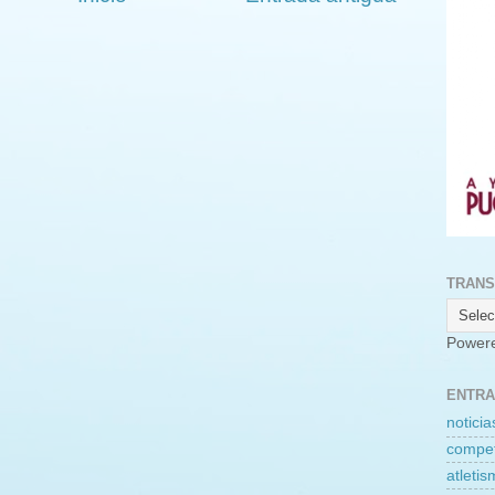
TRANS
Power
ENTRA
noticia
compet
atleti