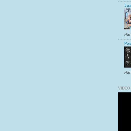
Jua
Hac
Pas
Hac
VIDEO