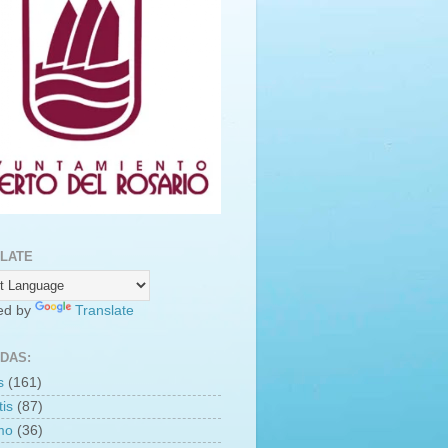
LATE
ed by
Translate
DAS:
s
(161)
is
(87)
smo
(36)