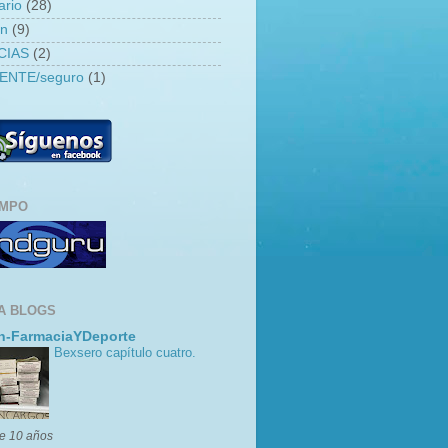
ario
(28)
an
(9)
CIAS
(2)
ENTE/seguro
(1)
EMPO
A BLOGS
n-FarmaciaYDeporte
Bexsero capítulo cuatro.
e 10 años