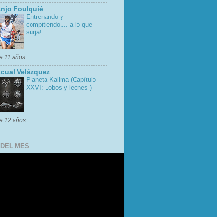
njo Foulquié
Entrenando y
compitiendo.... a lo que
surja!
e 11 años
cual Velázquez
Planeta Kalima (Capítulo
XXVI: Lobos y leones )
e 12 años
 DEL MES