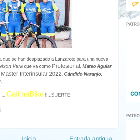
PATRO
a que se han desplazado a Lanzarote para una nueva
Profesional
elson Vera
que va como
,
Mateo Aguiar
 Master Interinsular 2022
,
Cándido Naranjo,
s
.
CalimaBike
...
!!...SUERTE
PATRO
Inicio
Entrada antigua