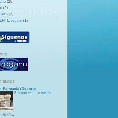
ario
(28)
an
(9)
CIAS
(2)
ENTE/seguro
(1)
EMPO
A BLOGS
n-FarmaciaYDeporte
Bexsero capítulo cuatro.
e 10 años