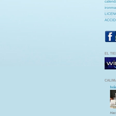
calend
ironm
LICEN
ACCID
EL TI
CALIM
Ivá
Hac