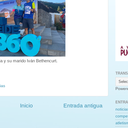
nia y su marido Iván Bethencurt.
TRANS
ias
Power
ENTRA
Inicio
Entrada antigua
noticia
compet
atleti