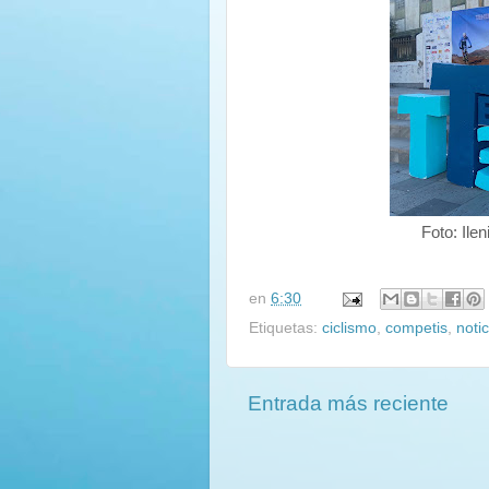
Foto: Ile
en
6:30
Etiquetas:
ciclismo
,
competis
,
notic
Entrada más reciente