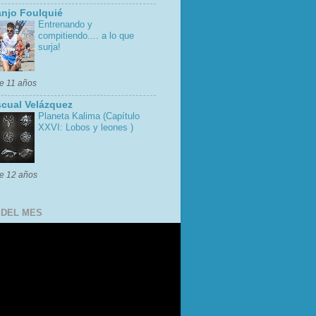
njo Foulquié
Entrenando y
compitiendo.... a lo que
surja!
e 11 años
cual Velázquez
Planeta Kalima (Capítulo
XXVI: Lobos y leones )
e 12 años
 DEL MES