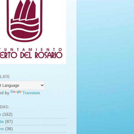
LATE
ed by
Translate
DAS:
s
(162)
is
(87)
smo
(36)