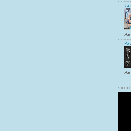
Jua
Hac
Pas
Hac
VIDEO