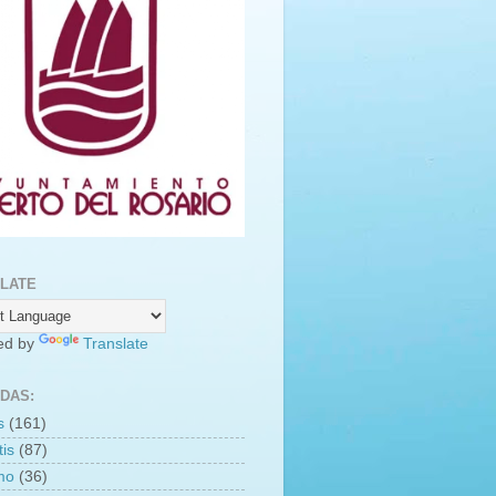
LATE
ed by
Translate
DAS:
s
(161)
is
(87)
smo
(36)