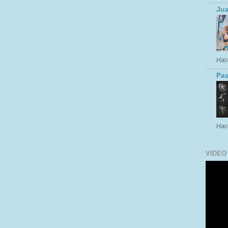
Jua
Hac
Pas
Hac
VIDEO