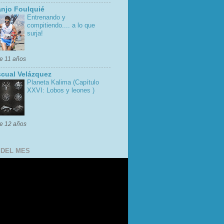
njo Foulquié
Entrenando y
compitiendo.... a lo que
surja!
e 11 años
cual Velázquez
Planeta Kalima (Capítulo
XXVI: Lobos y leones )
e 12 años
 DEL MES