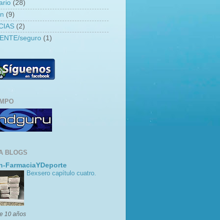
ario
(28)
an
(9)
CIAS
(2)
ENTE/seguro
(1)
EMPO
A BLOGS
n-FarmaciaYDeporte
Bexsero capítulo cuatro.
e 10 años