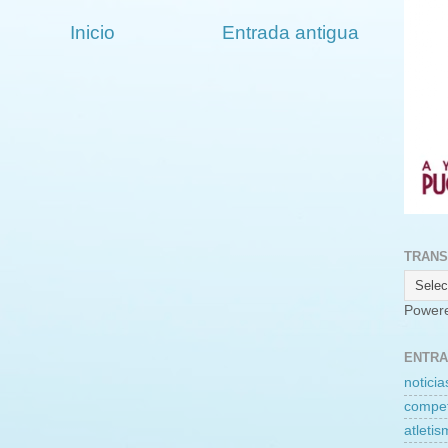
Inicio
Entrada antigua
TRANS
Power
ENTRA
noticia
compet
atleti