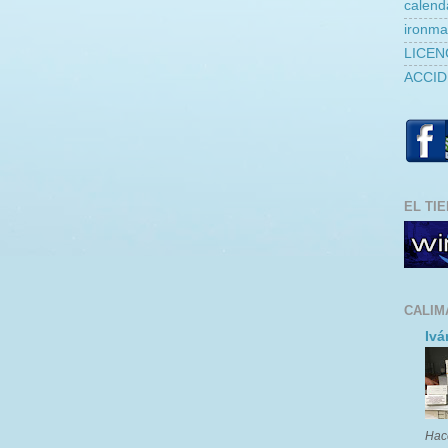
calend
ironm
LICEN
ACCID
EL TI
CALIM
Ivá
Hac