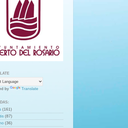
LATE
ed by
Translate
DAS:
s
(161)
is
(87)
smo
(36)