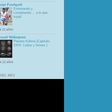
njo Foulquié
Entrenando y
compitiendo.... a lo que
surja!
e 11 años
cual Velázquez
Planeta Kalima (Capítulo
XXVI: Lobos y leones )
e 12 años
 DEL MES