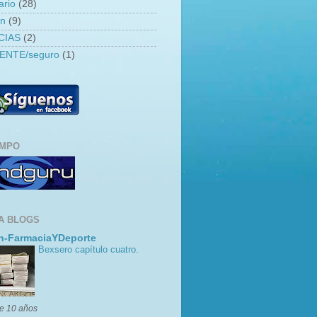
ario
(28)
an
(9)
CIAS
(2)
ENTE/seguro
(1)
EMPO
A BLOGS
n-FarmaciaYDeporte
Bexsero capítulo cuatro.
e 10 años