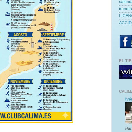
calend
ironm
LICEN
ACCID
EL TI
CALIM
Ivá
Hac