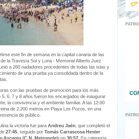
PATRO
tirse este fin de semana en la capital canaria de las
 de la Travesía Sol y Luna - Memorial Alberto Juez
eunió a 260 nadadores procedentes de todas las islas y
ecimiento de una prueba ya consolidada dentro de la
tas.
horas con las pruebas de promoción para los más
5, 6, 7 y 8 años fueron los encargados de inaugurar
, la convivencia y el ambiente familiar. A las 12:00
a reina de 2.200 metros en Playa Los Pozos, en una
resencia de público.
PATRO
lina la victoria fue para
Andreu Jaén
, que completó el
 de
27:45
, seguido por
Tomás Carrascosa Hester
o Ascanio (C.N. Metropole)
con
30:57
. En categoría