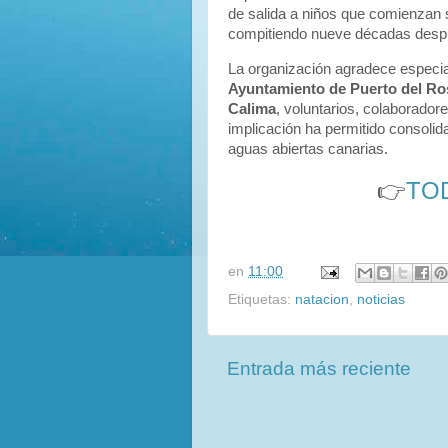
de salida a niños que comienzan 
compitiendo nueve décadas desp
La organización agradece especi
Ayuntamiento de Puerto del Ro
Calima
, voluntarios, colaborador
implicación ha permitido consolid
aguas abiertas canarias.
👉
TO
en
11:00
Etiquetas:
natacion
,
noticias
Entrada más reciente