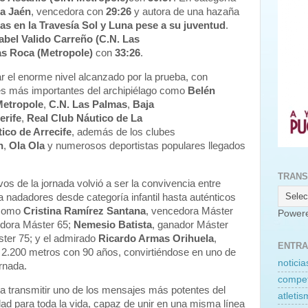
ra Jaén
, vencedora con
29:26
y autora de una hazaña
rias en la Travesía Sol y Luna pese a su juventud
.
abel Valido Carreño (C.N. Las
s Roca (Metropole)
con
33:26
.
ar el enorme nivel alcanzado por la prueba, con
es más importantes del archipiélago como
Belén
etropole
,
C.N. Las Palmas
,
Baja
erife
,
Real Club Náutico de La
ico de Arrecife
, además de los clubes
n
,
Ola Ola
y numerosos deportistas populares llegados
TRANS
 de la jornada volvió a ser la convivencia entre
a nadadores desde categoría infantil hasta auténticos
 como
Cristina Ramírez Santana
, vencedora Máster
Power
edora Máster 65;
Nemesio Batista
, ganador Máster
ter 75; y el admirado
Ricardo Armas Orihuela
,
ENTRA
 2.200 metros con 90 años, convirtiéndose en uno de
noticia
ornada.
compet
 a transmitir uno de los mensajes más potentes del
atleti
idad para toda la vida, capaz de unir en una misma línea