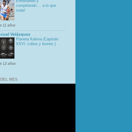
Entrenando y
compitiendo.... a lo que
surja!
e 11 años
cual Velázquez
Planeta Kalima (Capítulo
XXVI: Lobos y leones )
e 12 años
 DEL MES