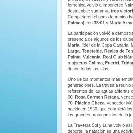
femenina volvió a imponerse
Nai
destacable: sumar ya
tres victo
Completaron el podio femenino
Is
Palmas)
con
33:01
y
Marta Arma
La participación volvió a demostr
presencia de algunos de los club
María
, líder de la Copa Canaria,
M
Larga
,
Teneteide
,
Reales de Ten
Palma
,
Vulcania
,
Real Club Náut
majoreros
Calima
,
Fuertri
,
Trida
desde todas las islas.
Uno de los momentos más emotivos
generaciones. La travesía reunió 
referentes de las aguas abiertas
60;
Rosa Carmen Retana
, venc
70;
Plácido Checa
, vencedor Más
nacido en 1936, que completó los
los grandes protagonistas de la j
La Travesía Sol y Luna volvió así
deporte: la natación es una activ