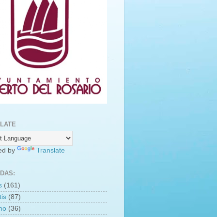
LATE
ed by
Translate
DAS:
s
(161)
is
(87)
smo
(36)