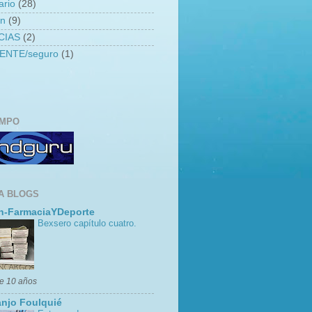
ario
(28)
an
(9)
CIAS
(2)
ENTE/seguro
(1)
EMPO
A BLOGS
n-FarmaciaYDeporte
Bexsero capítulo cuatro.
e 10 años
njo Foulquié