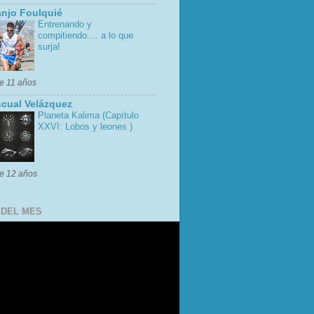
njo Foulquié
Entrenando y
compitiendo.... a lo que
surja!
e 11 años
cual Velázquez
Planeta Kalima (Capítulo
XXVI: Lobos y leones )
e 12 años
 DEL MES