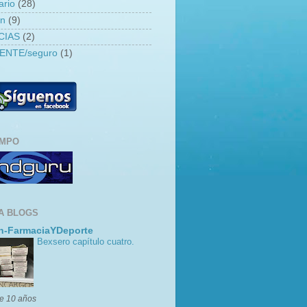
ario
(28)
an
(9)
CIAS
(2)
ENTE/seguro
(1)
EMPO
A BLOGS
n-FarmaciaYDeporte
Bexsero capítulo cuatro.
e 10 años