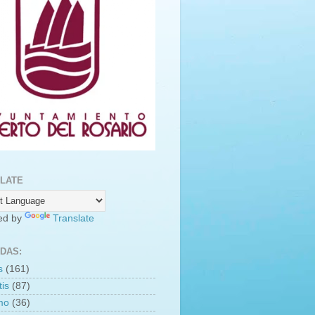
LATE
ed by
Translate
DAS:
s
(161)
is
(87)
smo
(36)