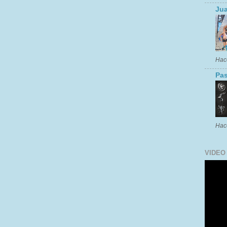
Jua
Hac
Pas
Hac
VIDEO