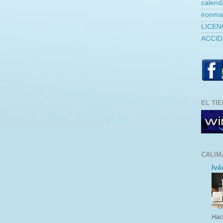
calend
ironm
LICEN
ACCID
EL TI
CALIM
Ivá
Hac