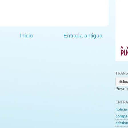
Inicio
Entrada antigua
TRANS
Power
ENTRA
noticia
compet
atleti